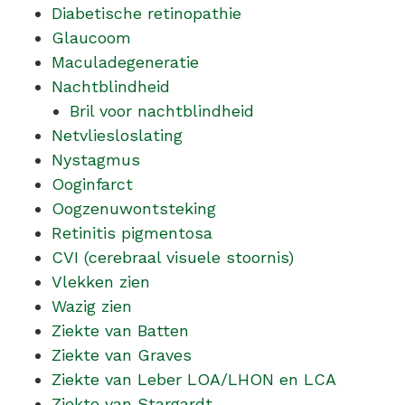
Diabetische retinopathie
Glaucoom
Maculadegeneratie
Nachtblindheid
Bril voor nachtblindheid
Netvliesloslating
Nystagmus
Ooginfarct
Oogzenuwontsteking
Retinitis pigmentosa
CVI (cerebraal visuele stoornis)
Vlekken zien
Wazig zien
Ziekte van Batten
Ziekte van Graves
Ziekte van Leber LOA/LHON en LCA
Ziekte van Stargardt