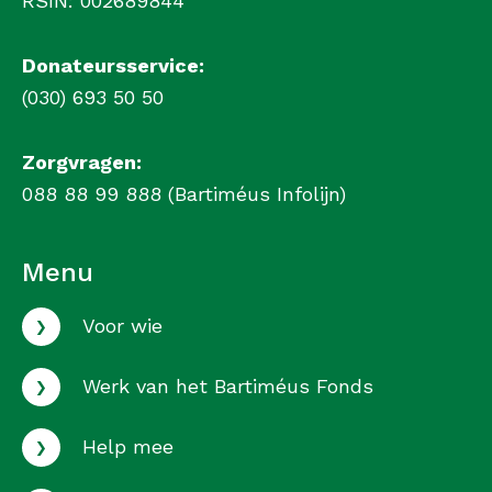
RSIN: 002689844
Donateursservice:
(030) 693 50 50
Zorgvragen:
088 88 99 888 (Bartiméus Infolijn)
Menu
›
Voor wie
›
Werk van het Bartiméus Fonds
›
Help mee