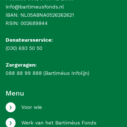
info@bartimeusfonds.nl
IBAN: NL05ABNA0526262621
RSIN: 002689844
Donateursservice:
(030) 693 50 50
Zorgvragen:
088 88 99 888 (Bartiméus Infolijn)
Menu
›
Voor wie
›
Werk van het Bartiméus Fonds