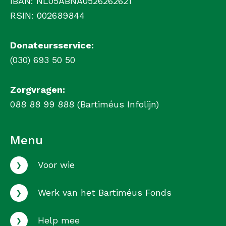
IBAN: NL05ABNA0526262621
RSIN: 002689844
Donateursservice:
(030) 693 50 50
Zorgvragen:
088 88 99 888 (Bartiméus Infolijn)
Menu
›
Voor wie
›
Werk van het Bartiméus Fonds
›
Help mee