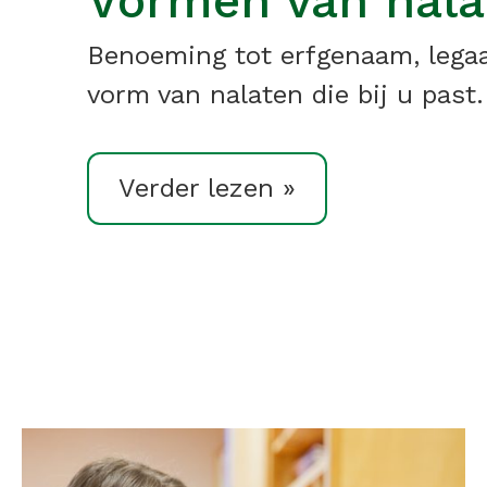
Vormen van nala
Benoeming tot erfgenaam, legaat
vorm van nalaten die bij u past.
Verder lezen »