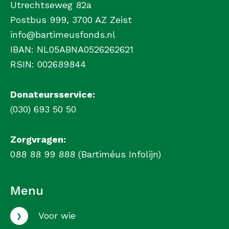
Utrechtseweg 82a
Postbus 999, 3700 AZ Zeist
info@bartimeusfonds.nl
IBAN: NL05ABNA0526262621
RSIN: 002689844
Donateursservice:
(030) 693 50 50
Zorgvragen:
088 88 99 888 (Bartiméus Infolijn)
Menu
›
Voor wie