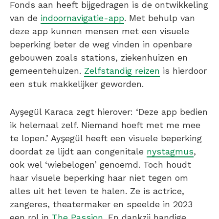
Fonds aan heeft bijgedragen is de ontwikkeling
van de
indoornavigatie-app
. Met behulp van
deze app kunnen mensen met een visuele
beperking beter de weg vinden in openbare
gebouwen zoals stations, ziekenhuizen en
gemeentehuizen.
Zelfstandig reizen
is hierdoor
een stuk makkelijker geworden.
Ayşegül Karaca zegt hierover: ‘Deze app bedien
ik helemaal zelf. Niemand hoeft met me mee
te lopen.’ Ayşegül heeft een visuele beperking
doordat ze lijdt aan congenitale
nystagmus
,
ook wel ‘wiebelogen’ genoemd. Toch houdt
haar visuele beperking haar niet tegen om
alles uit het leven te halen. Ze is actrice,
zangeres, theatermaker en speelde in 2023
een rol in
The Passion
. En dankzij handige