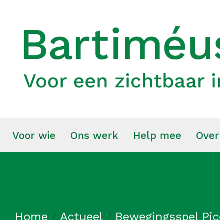
Voor wie
Ons werk
Help mee
Over
Home
/
Actueel
/
Bewegingsspel Pi