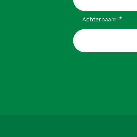
verp
*
Achternaam
CAPTCHA