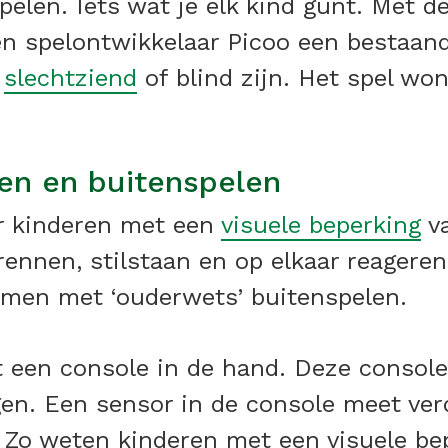
elen. Iets wat je elk kind gunt. Met d
 spelontwikkelaar Picoo een bestaand
e
slechtziend
of blind zijn. Het spel w
en en buitenspelen
or kinderen met een
visuele beperking
va
rennen, stilstaan en op elkaar reagere
amen met ‘ouderwets’ buitenspelen.
 een console in de hand. Deze console 
ingen. Een sensor in de console meet ve
l. Zo weten kinderen met een visuele b