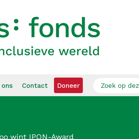
 ons
Contact
Doneer
coo wint IPON-Award