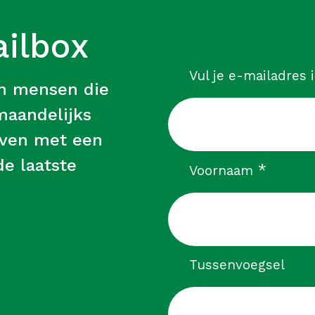
ailbox
Vul je e-mailadres 
an mensen die
 maandelijks
leven met een
e laatste
verpli
*
Voornaam
Tussenvoegsel