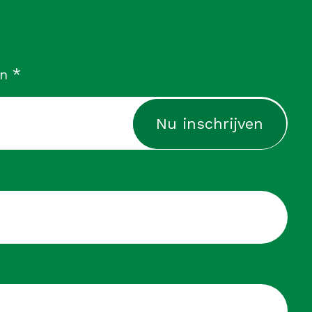
verplicht
*
in
cht