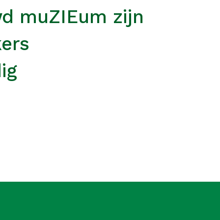
wd muZIEum zijn
kers
ig