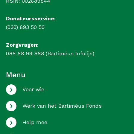
RSIN: 002689844
Donateursservice:
(030) 693 50 50
Zorgvragen:
088 88 99 888 (Bartiméus Infolijn)
Menu
›
Voor wie
›
Werk van het Bartiméus Fonds
›
Help mee