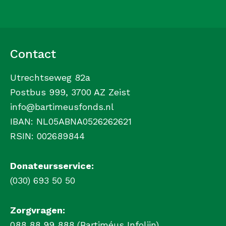
Contact
Utrechtseweg 82a
Postbus 999, 3700 AZ Zeist
info@bartimeusfonds.nl
IBAN: NL05ABNA0526262621
RSIN: 002689844
Donateursservice:
(030) 693 50 50
Zorgvragen:
088 88 99 888 (Bartiméus Infolijn)