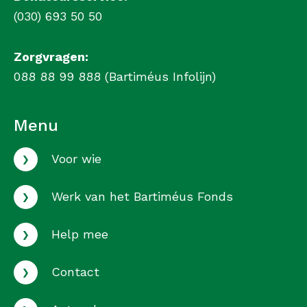
(030) 693 50 50
Zorgvragen:
088 88 99 888 (Bartiméus Infolijn)
Menu
›
Voor wie
›
Werk van het Bartiméus Fonds
›
Help mee
›
Contact