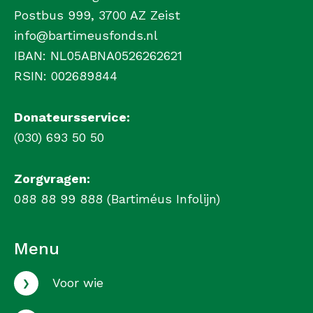
Postbus 999, 3700 AZ Zeist
info@bartimeusfonds.nl
IBAN: NL05ABNA0526262621
RSIN: 002689844
Donateursservice:
(030) 693 50 50
Zorgvragen:
088 88 99 888 (Bartiméus Infolijn)
Menu
›
Voor wie