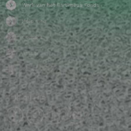
›
Werk van het Bartiméus Fonds
›
Help mee
›
Contact
›
Actueel
›
Doneer
Volg ons op