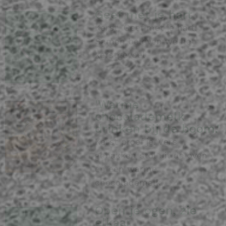
Geef met je hart
Kerst. Geef met je hart!
Samen beleven we het
kerstgevoel
'Warme
chocolademelk
drinken bij de boom.'
Kerst proef je. Vers
gebakken stol uit de oven
en een warme
chocolademelk.
Open je ogen, zie
elkaar