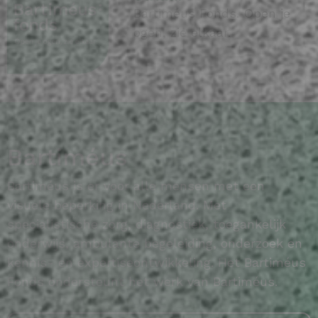
Bartiméus Fonds. Open je
ogen, zie elkaar.
Bartiméus
Bartiméus is er voor alle mensen met een
visuele beperking in Nederland. Met
specialistische zorg, diagnostiek, toegankelijk
onderwijs, ambulante begeleiding, onderzoek en
kennis- en expertiseontwikkeling. Het Bartiméus
Fonds ondersteunt het werk van Bartiméus.