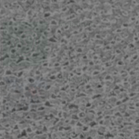
toegankelijke vrijetijdsbesteding.
Mobiliteit
Veilig en zelfstandig je weg
vinden is een grote wens
van mensen die slechtziend
of blind zijn.
Vrije tijd
Onder het motto ‘Iedereen
overal plezier’ zetten wij ons
in voor inclusieve
vrijetijdsbesteding.
Onderwijs en werk