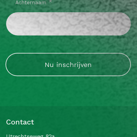
verplicht
*
Achternaam
CAPTCHA
Contact
Utrechtseweg 82a