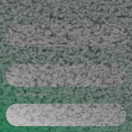
verplicht
*
Vul je e-mailadres in
verplicht
*
Voornaam
Tussenvoegsel