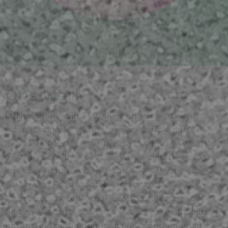
Ons werk
In Nederland zijn 350.000 mensen met een
visuele beperking. Zij willen zo zelfstandig
mogelijk meedoen in onze samenleving. Want het
gaat niet om hoeveel procent je ziet. Het gaat
om hoeveel procent je leeft: 100% leven. Het
Bartiméus Fonds maakt zich daar sterk voor.
Naast het mogelijk maken van projecten voor
Bartiméus, zetten wij ons in voor meer mobiliteit,
betere kansen in onderwijs en werk, en goed