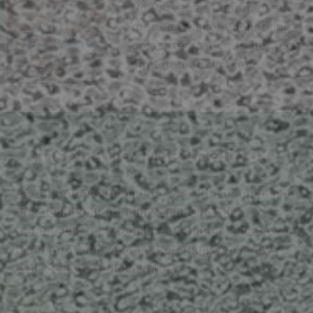
Nog steeds staan mensen
met een visuele beperking
op achterstand als het gaat
om leren en werken.
Inspiratie in je mailbox
Laat je meenemen in de wereld van mensen
die slechtziend of blind zijn. Ontvang
maandelijks persoonlijke verhalen, alles over
leven met een visuele beperking én nieuws
over de laatste innovaties.