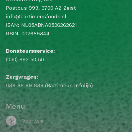
Postbus 999, 3700 AZ Zeist
info@bartimeusfonds.nl
IBAN: NL05ABNA0526262621
RSIN: 002689844
Donateursservice:
(030) 693 50 50
Zorgvragen:
088 88 99 888 (Bartiméus Infolijn)
Menu
›
Voor wie