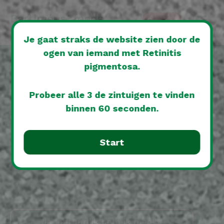
60
Doneer
Je gaat straks de website zien door de
ogen van iemand met Retinitis
pigmentosa.
Hoe beleef je Kerst
Probeer alle 3 de zintuigen te vinden
binnen 60 seconden.
als je niet ziet?
Start
Speel het spel en vind de 3 zintuigen;
horen, ruiken en proeven.
Ja, natuurlijk help ik mee! »