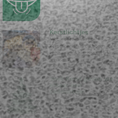
Kerstlichtjes
Niet iedereen ziet de
kerstlichtjes in de boom. Ze
kunnen de kerstboom ruiken
en voelen.
'met Kerst geven we
elkaar een
cadeuatuje'
Kerst vieren samen met
familie en vrienden.