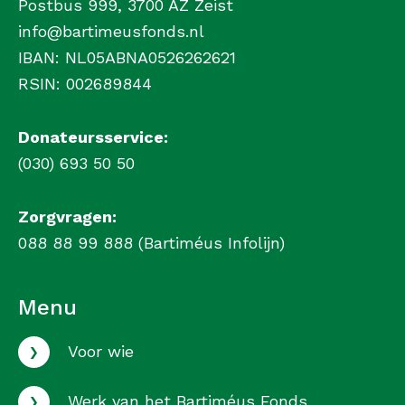
Postbus 999, 3700 AZ Zeist
info@bartimeusfonds.nl
IBAN: NL05ABNA0526262621
RSIN: 002689844
Donateursservice:
(030) 693 50 50
Zorgvragen:
088 88 99 888 (Bartiméus Infolijn)
Menu
›
Voor wie
›
Werk van het Bartiméus Fonds