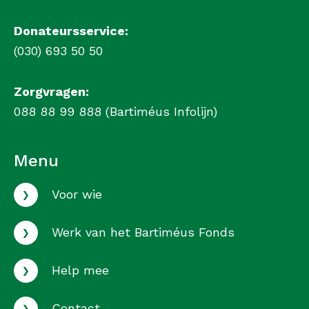
Donateursservice:
(030) 693 50 50
Zorgvragen:
088 88 99 888 (Bartiméus Infolijn)
Menu
›
Voor wie
›
Werk van het Bartiméus Fonds
›
Help mee
›
Contact