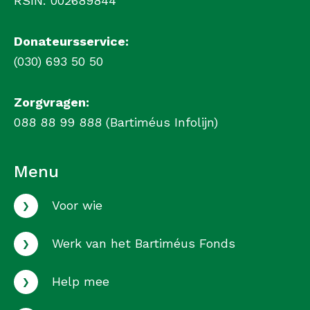
RSIN: 002689844
Donateursservice:
(030) 693 50 50
Zorgvragen:
088 88 99 888 (Bartiméus Infolijn)
Menu
›
Voor wie
›
Werk van het Bartiméus Fonds
›
Help mee