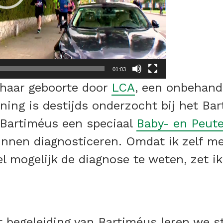
01:03
f haar geboorte door
LCA
, een onbehand
ning is destijds onderzocht bij het Ba
 Bartiméus een speciaal
Baby- en Peut
kunnen diagnosticeren. Omdat ik zelf m
el mogelijk de diagnose te weten, zet ik
et begeleiding van Bartiméus leren we 