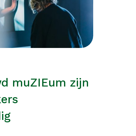
wd muZIEum zijn
kers
ig