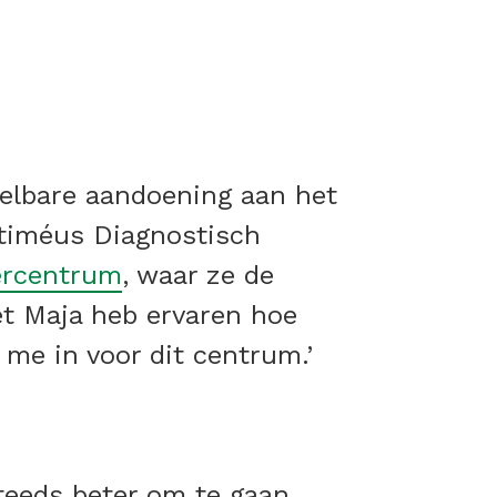
elbare aandoening aan het
rtiméus Diagnostisch
ercentrum
, waar ze de
et Maja heb ervaren hoe
 me in voor dit centrum.’
steeds beter om te gaan