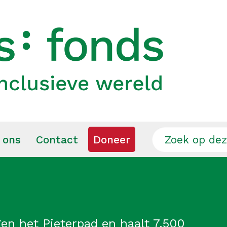
 ons
Contact
Doneer
gen het Pieterpad en haalt 7.500