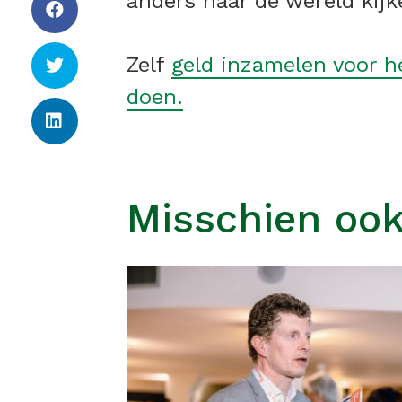
anders naar de wereld kijke
Zelf
geld inzamelen voor h
doen.
Misschien ook