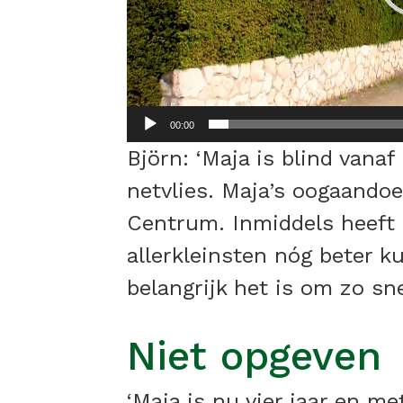
00:00
Björn: ‘Maja is blind vana
netvlies. Maja’s oogaandoe
Centrum. Inmiddels heeft
allerkleinsten nóg beter 
belangrijk het is om zo sn
Niet opgeven
‘Maja is nu vier jaar en m