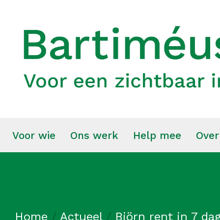
Voor wie
Ons werk
Help mee
Over
Home
/
Actueel
/
Björn rent in 7 da