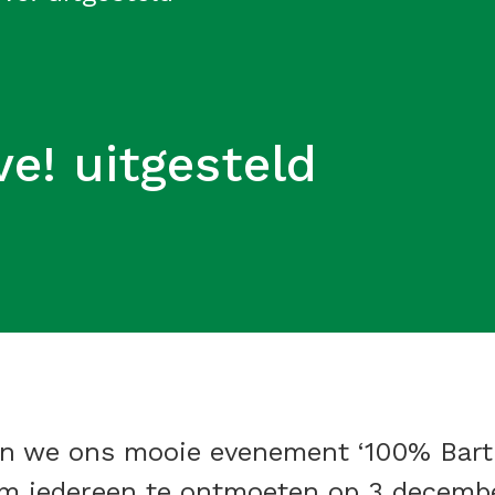
e! uitgesteld
en we ons mooie evenement ‘100% Barti
om iedereen te ontmoeten op 3 decemb