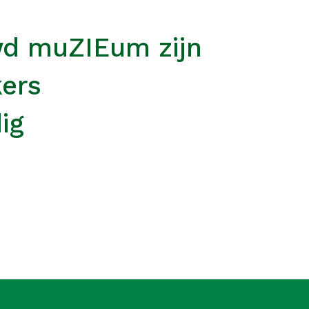
wd muZIEum zijn
kers
ig