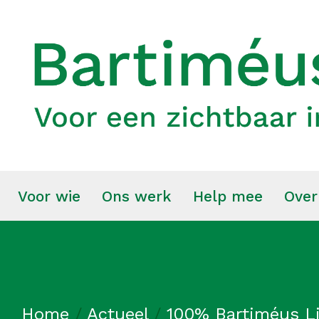
Voor wie
Ons werk
Help mee
Over
Home
/
Actueel
/
100% Bartiméus Li