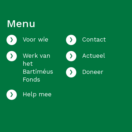
Menu
›
›
Voor wie
Contact
›
›
Werk van
Actueel
het
›
Bartiméus
Doneer
Fonds
›
Help mee