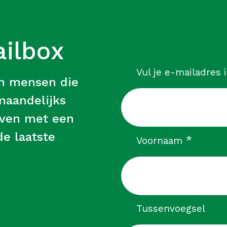
ailbox
Vul je e-mailadres 
an mensen die
 maandelijks
leven met een
e laatste
verpli
*
Voornaam
Tussenvoegsel