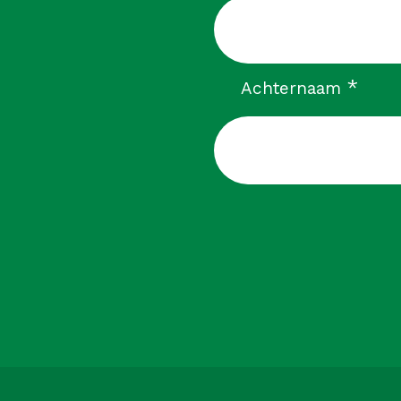
verp
*
Achternaam
CAPTCHA