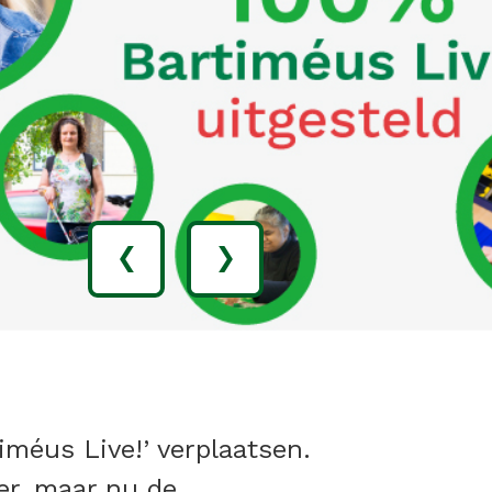
‹
›
méus Live!’ verplaatsen.
er, maar nu de