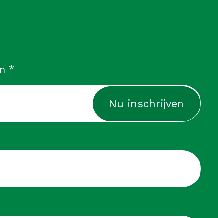
verplicht
*
in
cht