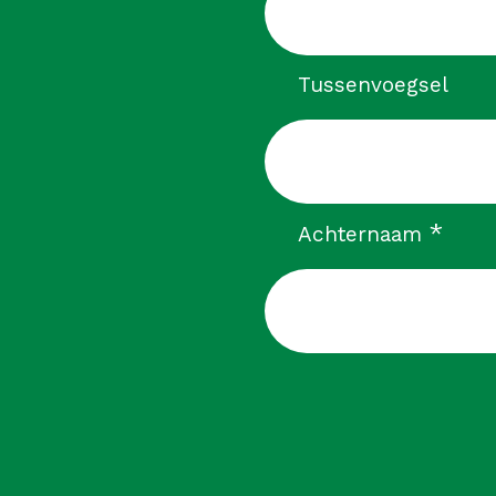
Tussenvoegsel
verp
*
Achternaam
CAPTCHA