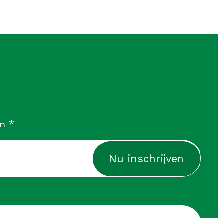
verplicht
*
in
cht