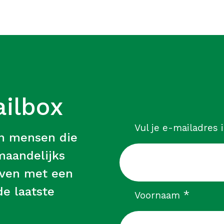
ailbox
Vul je e-mailadres 
an mensen die
 maandelijks
leven met een
e laatste
verpli
*
Voornaam