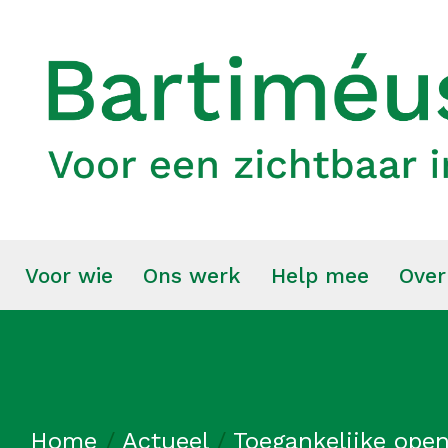
Voor wie
Ons werk
Help mee
Over
Home
/
Actueel
/
Toegankelijke ope