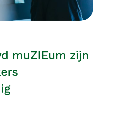
wd muZIEum zijn
kers
ig