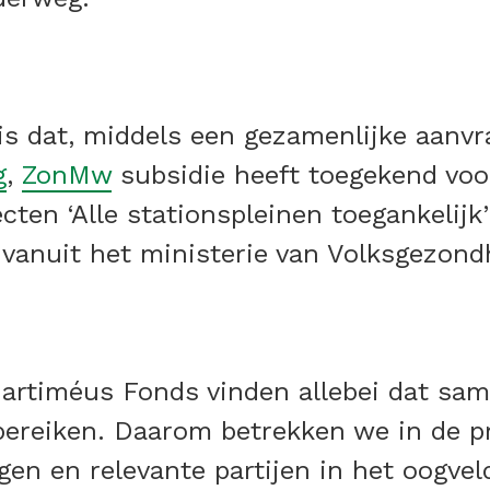
s dat, middels een gezamenlijke aanvr
g
,
ZonMw
subsidie heeft toegekend voo
ten ‘Alle stationspleinen toegankelijk’ e
vanuit het ministerie van Volksgezondh
n
Bartiméus Fonds vinden allebei dat sa
 bereiken. Daarom betrekken we in de p
en en relevante partijen in het oogvel