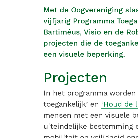
Met de Oogvereniging slaa
vijfjarig Programma Toeg
Bartiméus, Visio en de R
projecten die de toegank
een visuele beperking.
Projecten
In het programma worden al
toegankelijk’ en
‘Houd de li
mensen met een visuele be
uiteindelijke bestemming e
mobiliteit en veiligheid o