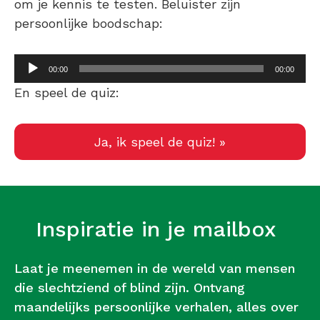
om je kennis te testen. Beluister zijn
persoonlijke boodschap:
Audiospeler
00:00
00:00
En speel de quiz:
Ja, ik speel de quiz! »
Inspiratie in je mailbox
Laat je meenemen in de wereld van mensen
die slechtziend of blind zijn. Ontvang
maandelijks persoonlijke verhalen, alles over