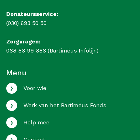
Donateursservice:
(030) 693 50 50
Zorgvragen:
088 88 99 888 (Bartiméus Infolijn)
Menu
›
Voor wie
›
Werk van het Bartiméus Fonds
›
Help mee
›
Contact