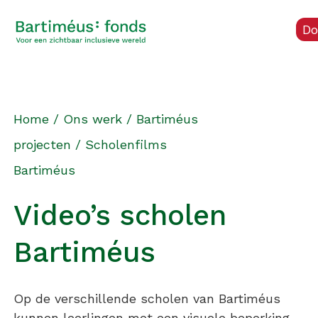
Do
Home
/
Ons werk
/
Bartiméus
projecten
/
Scholenfilms
Bartiméus
Video’s scholen
Bartiméus
Op de verschillende scholen van Bartiméus
kunnen leerlingen met een visuele beperking