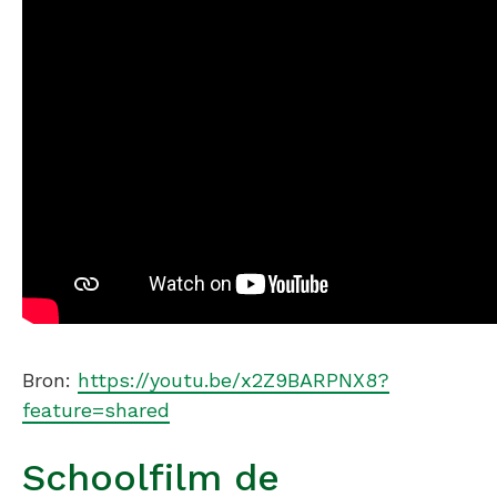
Bron:
https://youtu.be/x2Z9BARPNX8?
feature=shared
Schoolfilm de