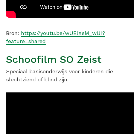
Bron:
https://youtu.be/wUElXsM_wUI?
feature=shared
Schoofilm SO Zeist
Speciaal basisonderwijs voor kinderen die
slechtziend of blind zijn.