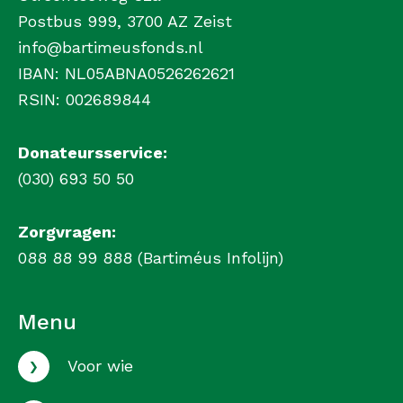
Postbus 999, 3700 AZ Zeist
info@bartimeusfonds.nl
IBAN: NL05ABNA0526262621
RSIN: 002689844
Donateursservice:
(030) 693 50 50
Zorgvragen:
088 88 99 888 (Bartiméus Infolijn)
Menu
›
Voor wie