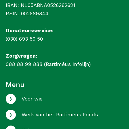
IBAN: NL05ABNA0526262621
RSIN: 002689844
Donateursservice:
(030) 693 50 50
Zorgvragen:
088 88 99 888 (Bartiméus Infolijn)
Menu
›
Voor wie
›
Werk van het Bartiméus Fonds