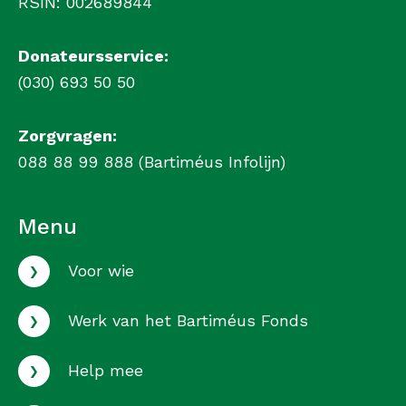
RSIN: 002689844
Donateursservice:
(030) 693 50 50
Zorgvragen:
088 88 99 888 (Bartiméus Infolijn)
Menu
›
Voor wie
›
Werk van het Bartiméus Fonds
›
Help mee