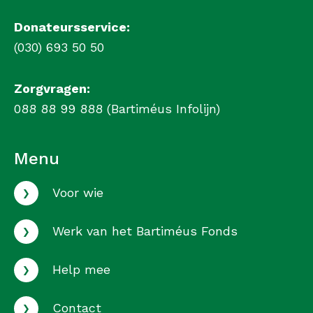
Donateursservice:
(030) 693 50 50
Zorgvragen:
088 88 99 888 (Bartiméus Infolijn)
Menu
›
Voor wie
›
Werk van het Bartiméus Fonds
›
Help mee
›
Contact