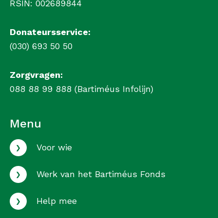
RSIN: 002689844
Donateursservice:
(030) 693 50 50
Zorgvragen:
088 88 99 888 (Bartiméus Infolijn)
Menu
›
Voor wie
›
Werk van het Bartiméus Fonds
›
Help mee