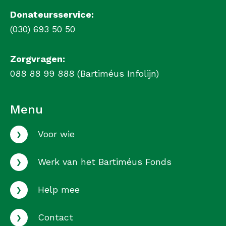
Donateursservice:
(030) 693 50 50
Zorgvragen:
088 88 99 888 (Bartiméus Infolijn)
Menu
›
Voor wie
›
Werk van het Bartiméus Fonds
›
Help mee
›
Contact