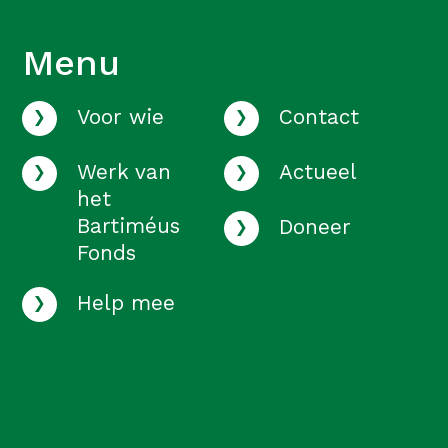
Menu
›
›
Voor wie
Contact
›
›
Werk van
Actueel
het
›
Bartiméus
Doneer
Fonds
›
Help mee