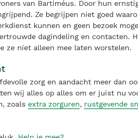
ewoners van Bartiméus. Door hun ernsti
grijpend. Ze begrijpen niet goed waaro
erkdienst kunnen en geen bezoek moge
vertrouwde dagindeling en contacten.
 ze niet alleen mee laten worstelen.
ht
iefdevolle zorg en aandacht meer dan oo
en wij alles op alles om er juist nu vo
n, zoals
extra zorguren
,
rustgevende sn
eluk.
Help je mee?