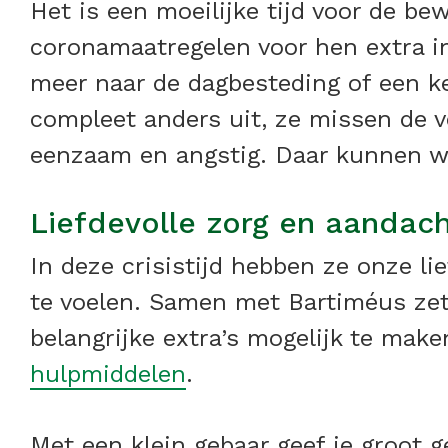
Het is een moeilijke tijd voor de b
coronamaatregelen voor hen extra in
meer naar de dagbesteding of een k
compleet anders uit, ze missen de 
eenzaam en angstig. Daar kunnen we
Liefdevolle zorg en aandac
In deze crisistijd hebben ze onze l
te voelen. Samen met Bartiméus zett
belangrijke extra’s mogelijk te make
hulpmiddelen
.
Met een klein gebaar geef je groot g