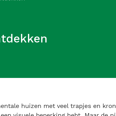
ntdekken
ntale huizen met veel trapjes en kron
e een visuele beperking hebt. Maar de n