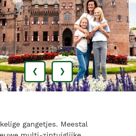
‹
›
kelige gangetjes. Meestal
ieuwe multi-zintuiglijke