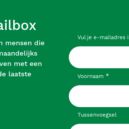
ailbox
Vul je e-mailadres 
an mensen die
 maandelijks
leven met een
e laatste
verpli
*
Voornaam
Tussenvoegsel