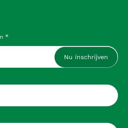
verplicht
*
in
cht