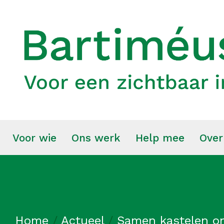
Voor wie
Ons werk
Help mee
Over
Home
/
Actueel
/
Samen kastelen o