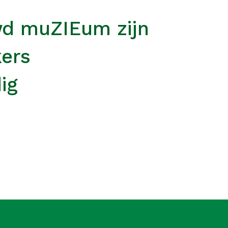
wd muZIEum zijn
kers
ig