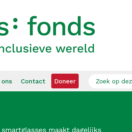
 ons
Contact
Doneer
 smartglasses maakt dagelijks