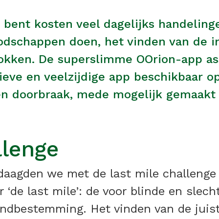
nd bent kosten veel dagelijks handelin
odschappen doen, het vinden van de 
sokken. De superslimme OOrion-app ass
ieve en veelzijdige app beschikbaar op
Een doorbraak, mede mogelijk gemaakt
llenge
daagden we met de last mile challenge
 ‘de last mile’: de voor blinde en slec
ndbestemming. Het vinden van de juiste