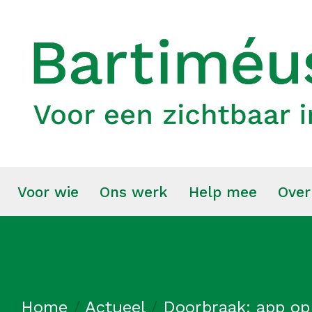
Voor wie
Ons werk
Help mee
Over
Home
/
Actueel
/
Doorbraak: app op