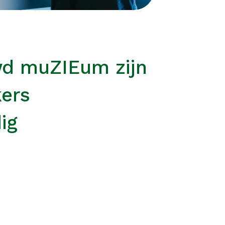
wd muZIEum zijn
kers
ig