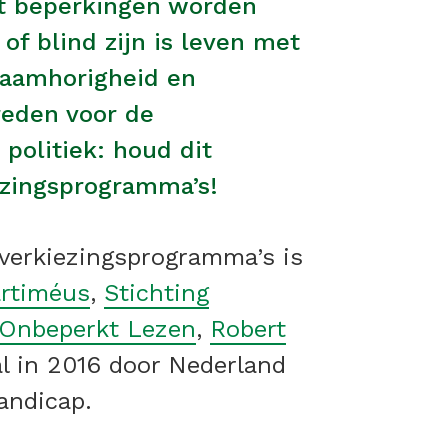
met beperkingen worden
of blind zijn is leven met
 saamhorigheid en
 reden voor de
olitiek: houd dit
ezingsprogramma’s!
 verkiezingsprogramma’s is
rtiméus
,
Stichting
 Onbeperkt Lezen
,
Robert
al in 2016 door Nederland
andicap.