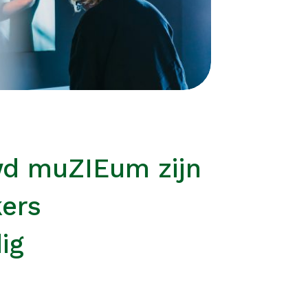
wd muZIEum zijn
kers
ig