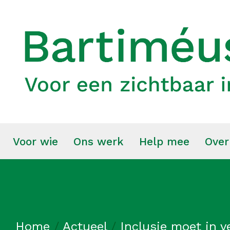
Voor wie
Ons werk
Help mee
Over
Home
/
Actueel
/
Inclusie moet in 