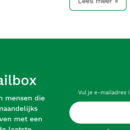
Lees meer »
ailbox
Vul je e-mailadres 
an mensen die
 maandelijks
leven met een
e laatste