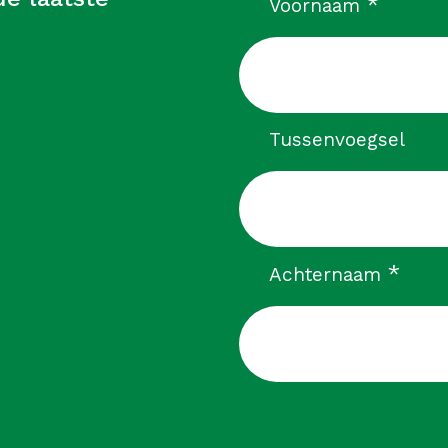
verpli
*
Voornaam
Tussenvoegsel
verp
*
Achternaam
CAPTCHA