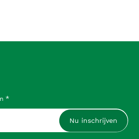
verplicht
*
in