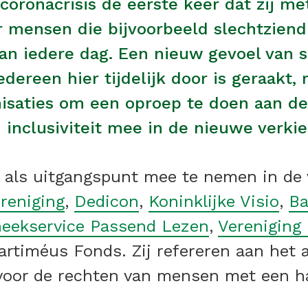
coronacrisis de eerste keer dat zij 
 mensen die bijvoorbeeld slechtziend 
van iedere dag. Een nieuw gevoel van
dereen hier tijdelijk door is geraakt,
aties om een oproep te doen aan de p
nclusiviteit mee in de nieuwe verki
t als uitgangspunt mee te nemen in de
reniging
,
Dedicon
,
Koninklijke Visio
,
Ba
heekservice Passend Lezen
,
Vereniging
rtiméus Fonds. Zij refereren aan het 
 voor de rechten van mensen met een h