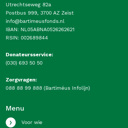
Utrechtseweg 82a
Postbus 999, 3700 AZ Zeist
info@bartimeusfonds.nl
IBAN: NL05ABNA0526262621
RSIN: 002689844
Donateursservice:
(030) 693 50 50
Zorgvragen:
088 88 99 888 (Bartiméus Infolijn)
Menu
›
Voor wie