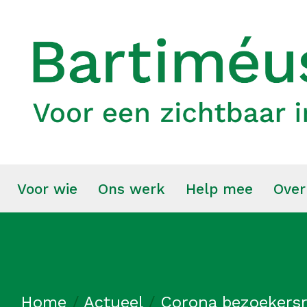
Voor wie
Ons werk
Help mee
Over
Home
/
Actueel
/
Corona bezoekers