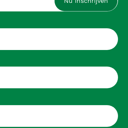
cht
licht