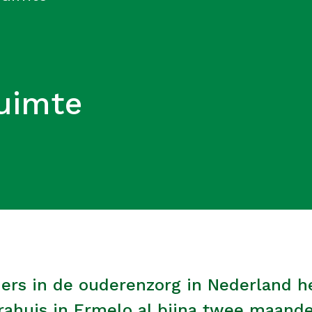
uimte
ners in de ouderenzorg in Nederland 
rahuis in Ermelo al bijna twee maan