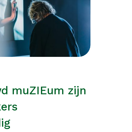
wd muZIEum zijn
kers
ig