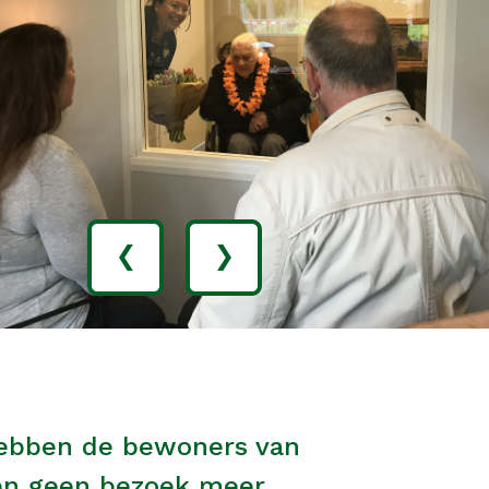
‹
›
hebben de bewoners van
den geen bezoek meer