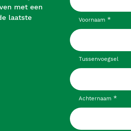
leven met een
e laatste
verpli
*
Voornaam
Tussenvoegsel
verp
*
Achternaam