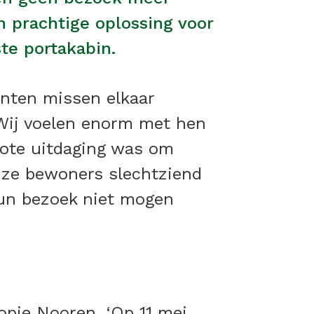
 prachtige oplossing voor
te portakabin.
nten missen elkaar
‘Wij voelen enorm met hen
rote uitdaging was om
onze bewoners slechtziend
 hun bezoek niet mogen
Jopie Nooren. ‘Op 11 mei