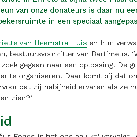
eun van onze donateurs is daar nu een
ekersruimte in een speciaal aangepas
iette van Heemstra Huis
en hun verwa
en, bestuursvoorzitter van Bartiméus. 
zoek gegaan naar een oplossing. De g
ier te organiseren. Daar komt bij dat 
 ervoor dat zij nabijheid ervaren als ze
en zien?’
id
us Fonds is het ons gelukt,’ vervolgt 