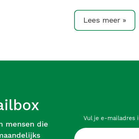
Lees meer »
ailbox
Vul je e-mailadres 
an mensen die
 maandelijks