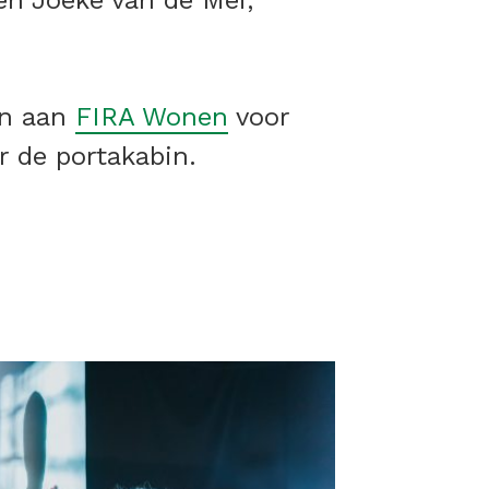
en Joeke van de Mei,
en aan
FIRA Wonen
voor
r de portakabin.