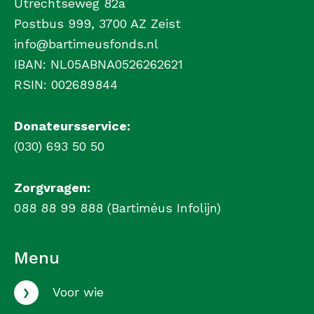
Utrechtseweg 82a
Postbus 999, 3700 AZ Zeist
info@bartimeusfonds.nl
IBAN: NL05ABNA0526262621
RSIN: 002689844
Donateursservice:
(030) 693 50 50
Zorgvragen:
088 88 99 888 (Bartiméus Infolijn)
Menu
›
Voor wie