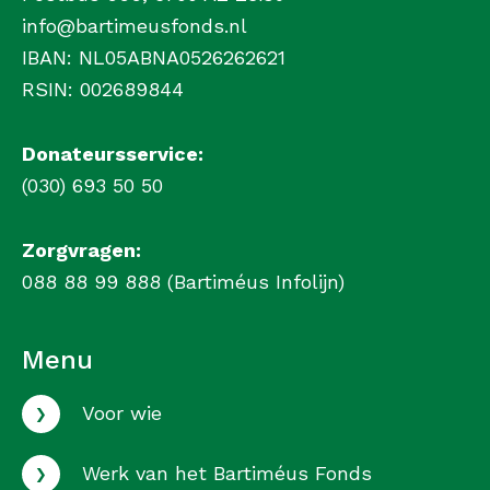
info@bartimeusfonds.nl
IBAN: NL05ABNA0526262621
RSIN: 002689844
Donateursservice:
(030) 693 50 50
Zorgvragen:
088 88 99 888 (Bartiméus Infolijn)
Menu
›
Voor wie
›
Werk van het Bartiméus Fonds