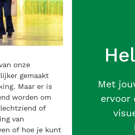
Hel
 van onze
lijker gemaakt
Met jou
ing. Maar er is
ervoor
kend worden om
lechtziend of
visu
ling van
en of hoe je kunt