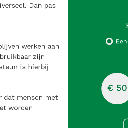
niverseel. Dan pas
Een
blijven werken aan
bruikbaar zijn
steun is hierbij
€ 50
or dat mensen met
iet worden