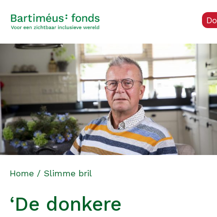
Do
Home
/
Slimme bril
‘De donkere