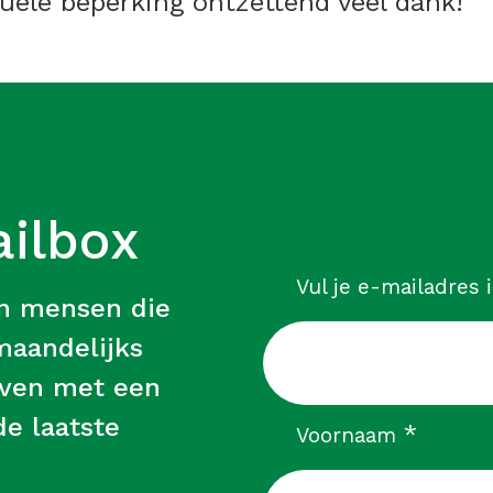
ele beperking ontzettend veel dank!
ailbox
Vul je e-mailadres 
an mensen die
 maandelijks
leven met een
e laatste
verpli
*
Voornaam