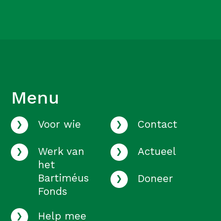
Menu
›
›
Voor wie
Contact
›
›
Werk van
Actueel
het
›
Bartiméus
Doneer
Fonds
›
Help mee