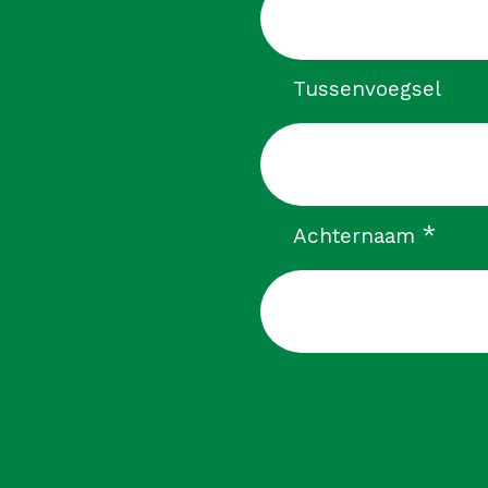
Tussenvoegsel
verp
*
Achternaam
CAPTCHA