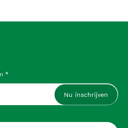
verplicht
*
in
cht