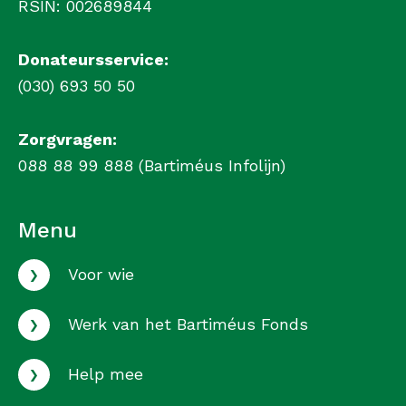
RSIN: 002689844
Donateursservice:
(030) 693 50 50
Zorgvragen:
088 88 99 888 (Bartiméus Infolijn)
Menu
›
Voor wie
›
Werk van het Bartiméus Fonds
›
Help mee