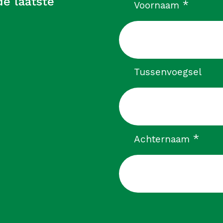
e laatste
verpli
*
Voornaam
Tussenvoegsel
verp
*
Achternaam
CAPTCHA