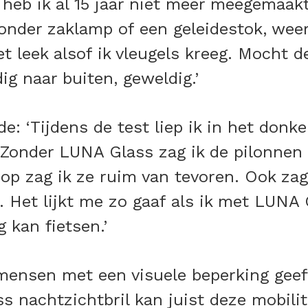
it heb ik al 15 jaar niet meer meegemaak
onder zaklamp of een geleidestok, wee
t leek alsof ik vleugels kreeg. Mocht d
ig naar buiten, geweldig.’
de: ‘Tijdens de test liep ik in het don
 Zonder LUNA Glass zag ik de pilonnen 
p zag ik ze ruim van tevoren. Ook zag 
. Het lijkt me zo gaaf als ik met LUNA 
 kan fietsen.’
mensen met een visuele beperking geeft
s nachtzichtbril kan juist deze mobili