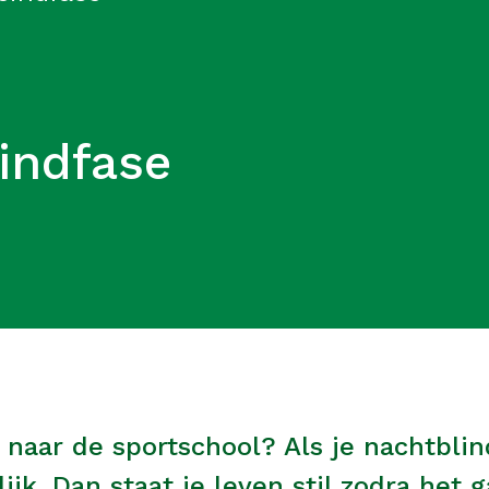
indfase
 naar de sportschool? Als je nachtblin
ijk. Dan staat je leven stil zodra het