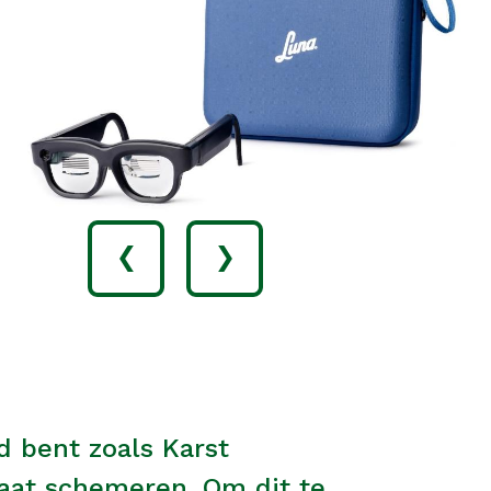
‹
›
d bent zoals Karst
 gaat schemeren. Om dit te