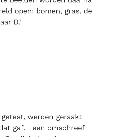
kte beelden worden daarna
ereld open: bomen, gras, de
ar B.’
 getest, werden geraakt
 dat gaf. Leen omschreef