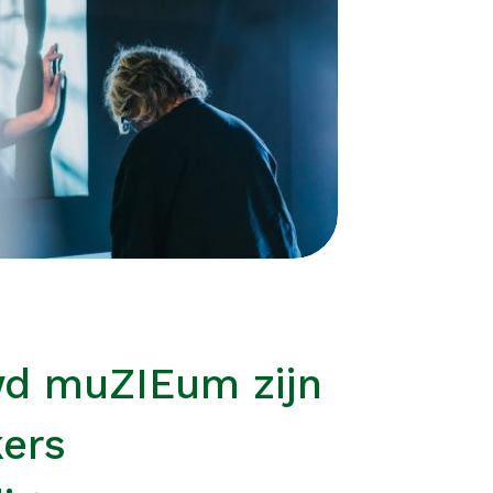
wd muZIEum zijn
kers