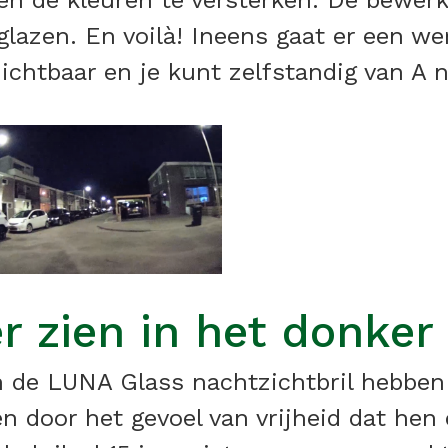
 en de kleuren te versterken. De bewer
nglazen. En voilà! Ineens gaat er een w
htbaar en je kunt zelfstandig van A na
r zien in het donker
 de LUNA Glass nachtzichtbril hebben
n door het gevoel van vrijheid dat hen