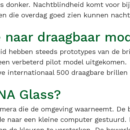
les donker. Nachtblindheid komt voor b
n die overdag goed zien kunnen nachtbl
e naar draagbaar mo
d hebben steeds prototypes van de bril
er een verbeterd pilot model uitgekomen
e internationaal 500 draagbare brillen
NA Glass?
n camera die de omgeving waarneemt. De
de naar een kleine computer gestuurd.