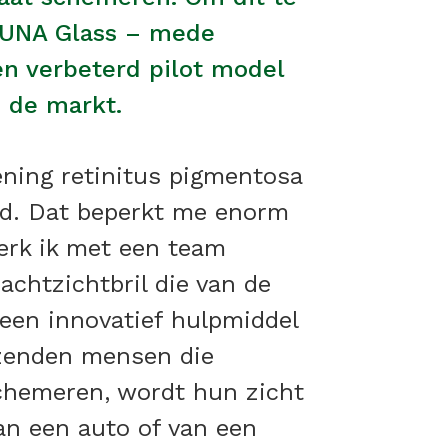
 LUNA Glass – mede
en verbeterd pilot model
 de markt.
ning retinitus pigmentosa
ind. Dat beperkt me enorm
erk ik met een team
chtzichtbril die van de
een innovatief hulpmiddel
zenden mensen die
schemeren, wordt hun zicht
an een auto of van een