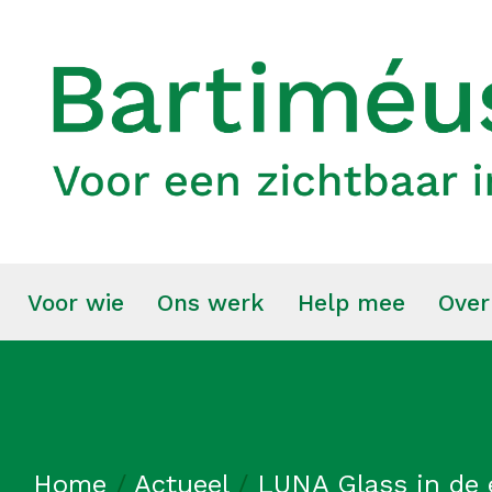
Voor wie
Ons werk
Help mee
Over
Home
/
Actueel
/
LUNA Glass in de 