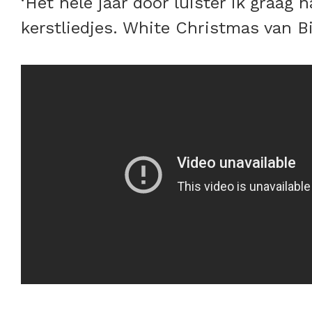
‘Het hele jaar door luister ik graag 
kerstliedjes. White Christmas van Bi