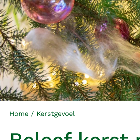
Home
/
Kerstgevoel