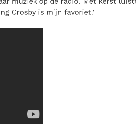
naar muziek op de radio. Met kerst luist
ng Crosby is mijn favoriet.’