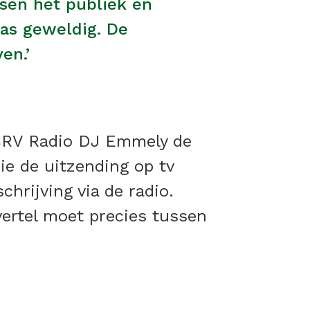
ussen het publiek en
was geweldig. De
en.’
NCRV Radio DJ Emmely de
ie de uitzending op tv
hrijving via de radio.
vertel moet precies tussen