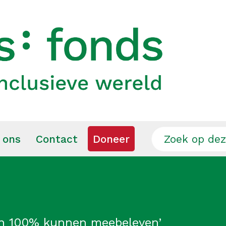
 ons
Contact
Doneer
on 100% kunnen meebeleven’