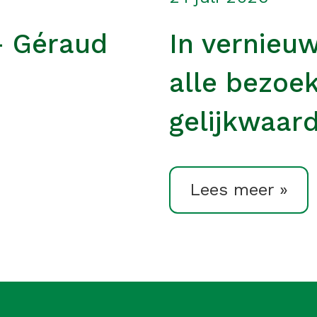
– Géraud
In vernieu
alle bezoe
gelijkwaard
Lees meer »