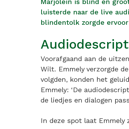
Marjolein is blind én groo
luisterde naar de live au
blindentolk zorgde ervoor
Audiodescripti
Voorafgaand aan de uitze
Wilt. Emmely verzorgde de 
volgden, konden het geluid
Emmely: ‘De audiodescript
de liedjes en dialogen pass
In deze spot laat Emmely 