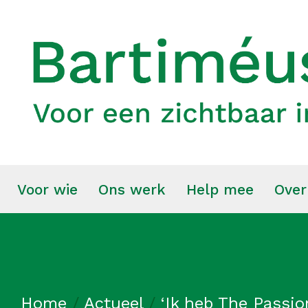
Voor wie
Ons werk
Help mee
Over
Home
/
Actueel
/
‘Ik heb The Passi