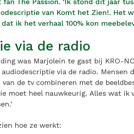
t fan The Passion. ‘Ik stond dit jaar t
diodescriptie van Komt het Zien!. Het 
 dat ik het verhaal 100% kon meebelev
e via de radio
nding was Marjolein te gast bij KRO-
audiodescriptie via de radio. Mensen d
 van de tv combineren met de beeldbesc
ie moet heel nauwkeurig. Alles wat ik 
en.’
zien hoe ze werkt: