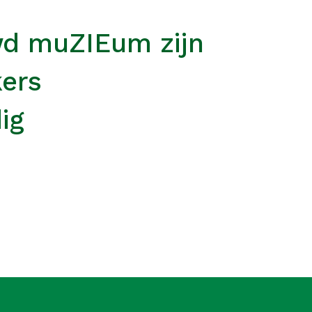
wd muZIEum zijn
kers
ig