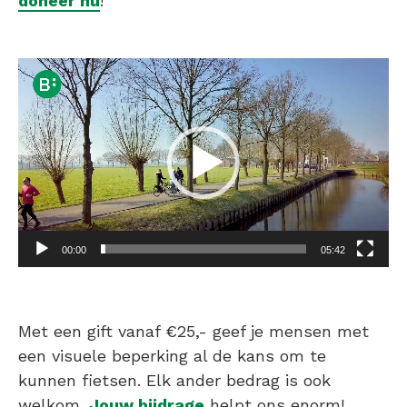
doneer nu
!
Videospeler
00:00
05:42
Met een gift vanaf €25,- geef je mensen met
een visuele beperking al de kans om te
kunnen fietsen. Elk ander bedrag is ook
welkom.
Jouw bijdrage
helpt ons enorm!