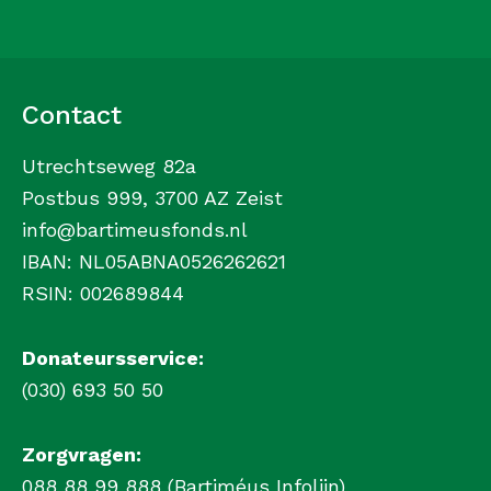
Contact
Utrechtseweg 82a
Postbus 999, 3700 AZ Zeist
info@bartimeusfonds.nl
IBAN: NL05ABNA0526262621
RSIN: 002689844
Donateursservice:
(030) 693 50 50
Zorgvragen:
088 88 99 888 (Bartiméus Infolijn)