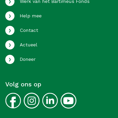
›
Werk van het Bartiméus Fonds
›
Help mee
›
Contact
›
Actueel
›
Doneer
Volg ons op