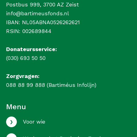
Postbus 999, 3700 AZ Zeist
info@bartimeusfonds.nl
IBAN: NL05ABNA0526262621
RSIN: 002689844
Donateursservice:
(030) 693 50 50
Zorgvragen:
088 88 99 888 (Bartiméus Infolijn)
Menu
›
Voor wie