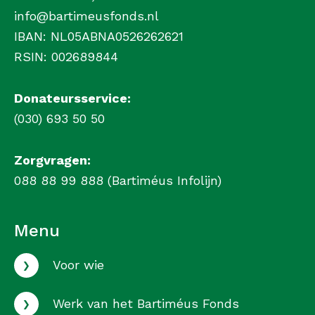
info@bartimeusfonds.nl
IBAN: NL05ABNA0526262621
RSIN: 002689844
Donateursservice:
(030) 693 50 50
Zorgvragen:
088 88 99 888 (Bartiméus Infolijn)
Menu
›
Voor wie
›
Werk van het Bartiméus Fonds