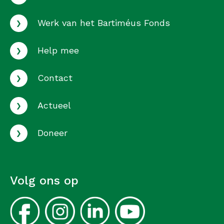
›
Werk van het Bartiméus Fonds
›
Help mee
›
Contact
›
Actueel
›
Doneer
Volg ons op