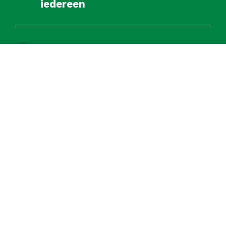
iedereen
Kansen voor kinderen
Meer kans op werk